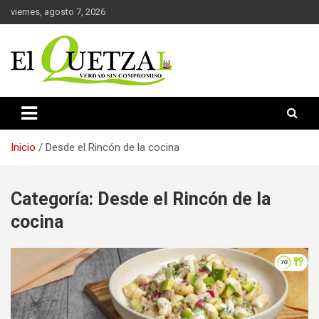
Saltar
viernes, agosto 7, 2026
al
contenido
Verdad sin compromiso
El Quetzal de Cholula
Inicio
Desde el Rincón de la cocina
Categoría:
Desde el Rincón de la
cocina