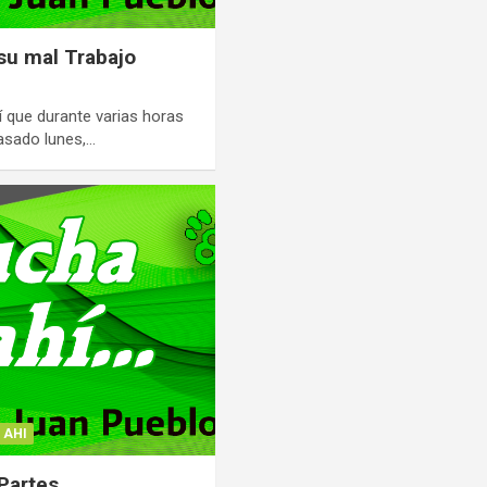
 su mal Trabajo
 que durante varias horas
asado lunes,…
 AHI
Partes