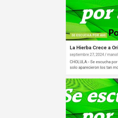
SE ESCUCHA POR AHI
La Hierba Crece a Or
septiembre 27, 2024
manol
CHOLULA.- Se escucha por a
solo aparecieron los tan m