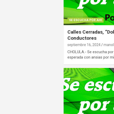
SE ESCUCHA POR AHI
Calles Cerradas, “Do
Conductores
septiembre 16, 2024
manol
CHOLULA.- Se escucha por a
esperada con ansias por mi