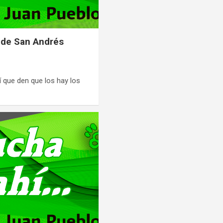
s de San Andrés
 que den que los hay los