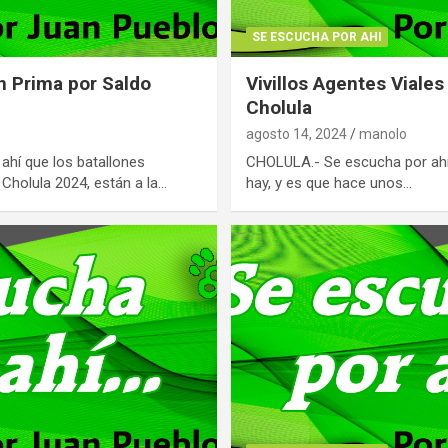
SE ESCUCHA POR AHI
n Prima por Saldo
Vivillos Agentes Viale
Cholula
agosto 14, 2024
manolo
hí que los batallones
CHOLULA.- Se escucha por ahí
 Cholula 2024, están a la…
hay, y es que hace unos…