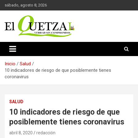
Saltar
sábado, agosto 8, 2026
al
contenido
Verdad sin compromiso
El Quetzal de Cholula
Inicio
Salud
10 indicadores de riesgo de que posiblemente tienes
coronavirus
SALUD
10 indicadores de riesgo de que
posiblemente tienes coronavirus
abril 8, 2020
redacción