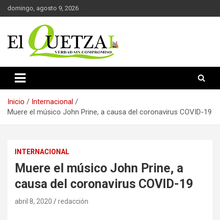
Saltar
domingo, agosto 9, 2026
al
contenido
Verdad sin compromiso
El Quetzal de Cholula
Inicio
Internacional
Muere el músico John Prine, a causa del coronavirus COVID-19
INTERNACIONAL
Muere el músico John Prine, a
causa del coronavirus COVID-19
abril 8, 2020
redacción