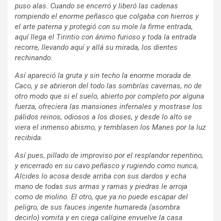
puso alas. Cuando se encerró y liberó las cadenas
rompiendo el enorme peñasco que colgaba con hierros y
el arte paterna y protegió con su mole la firme entrada,
aquí llega el Tirintio con ánimo furioso y toda la entrada
recorre, llevando aquí y allá su mirada, los dientes
rechinando.
Así apareció la gruta y sin techo la enorme morada de
Caco, y se abrieron del todo las sombrías cavernas, no de
otro modo que si el suelo, abierto por completo por alguna
fuerza, ofreciera las mansiones infernales y mostrase los
pálidos reinos, odiosos a los dioses, y desde lo alto se
viera el inmenso abismo, y temblasen los Manes por la luz
recibida.
Así pues, pillado de improviso por el resplandor repentino,
y encerrado en su cavo peñasco y rugiendo como nunca,
Alcides lo acosa desde arriba con sus dardos y echa
mano de todas sus armas y ramas y piedras le arroja
como de molino. El otro, que ya no puede escapar del
peligro, de sus fauces ingente humareda (asombra
decirlo) vomita y en ciega calígine envuelve la casa