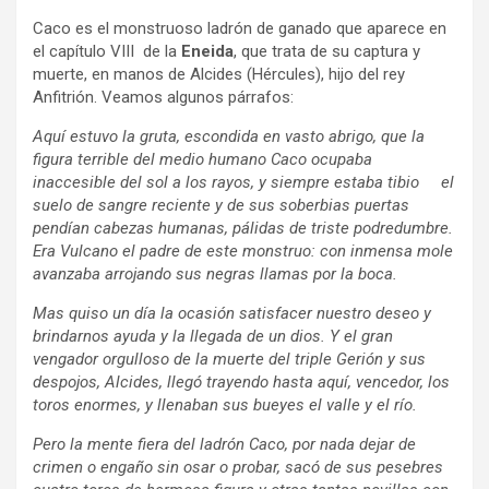
Caco es el monstruoso ladrón de ganado que aparece en
el capítulo VIII de la
Eneida
, que trata de su captura y
muerte, en manos de Alcides (Hércules), hijo del rey
Anfitrión. Veamos algunos párrafos:
Aquí estuvo la gruta, escondida en vasto abrigo, que la
figura terrible del medio humano Caco ocupaba
inaccesible del sol a los rayos, y siempre estaba tibio el
suelo de sangre reciente y de sus soberbias puertas
pendían cabezas humanas, pálidas de triste podredumbre.
Era Vulcano el padre de este monstruo: con inmensa mole
avanzaba arrojando sus negras llamas por la boca.
Mas quiso un día la ocasión satisfacer nuestro deseo y
brindarnos ayuda y la llegada de un dios. Y el gran
vengador orgulloso de la muerte del triple Gerión y sus
despojos, Alcides, llegó trayendo hasta aquí, vencedor, los
toros enormes, y llenaban sus bueyes el valle y el río.
Pero la mente fiera del ladrón Caco, por nada dejar de
crimen o engaño sin osar o probar, sacó de sus pesebres