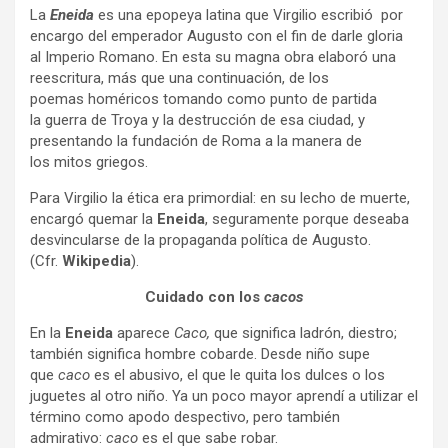
La
Eneida
es una epopeya latina que Virgilio escribió por
encargo del emperador Augusto con el fin de darle gloria
al Imperio Romano. En esta su magna obra elaboró una
reescritura, más que una continuación, de los
poemas homéricos tomando como punto de partida
la guerra de Troya y la destrucción de esa ciudad, y
presentando la fundación de Roma a la manera de
los mitos griegos.
Para Virgilio la ética era primordial: en su lecho de muerte,
encargó quemar la
Eneida
, seguramente porque deseaba
desvincularse de la propaganda política de Augusto.
(Cfr.
Wikipedia
).
Cuidado con los
cacos
En la
Eneida
aparece
Caco,
que significa ladrón, diestro;
también significa hombre cobarde. Desde niño supe
que
caco
es el abusivo, el que le quita los dulces o los
juguetes al otro niño. Ya un poco mayor aprendí a utilizar el
término como apodo despectivo, pero también
admirativo:
caco
es el que sabe robar.