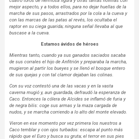
cuatro toros de hermosa figura y otras tantas novillas con
mejor aspecto, y a todos ellos, para no dejar huellas de la
marcha de sus pasos, arrastrados por la cola a la cueva y
con las marcas de las patas al revés, los ocultaba el
raptor en su ciega guarida; ninguna señal llevaba al que
buscase a la cueva.
Estamos ávidos de héroes
Mientras tanto, cuando ya sus ganados saciados sacaba
de sus corrales el hijo de Anfitrión y preparaba la marcha,
mugieron al partir los bueyes y se llenó el bosque entero
de sus quejas y con tal clamor dejaban las colinas.
Con su voz contestó una de las vacas y en la vasta
caverna mugió y, aun guardada, defraudó la esperanza de
Caco. Entonces la cólera de Alcides se inflamó de furia y
de negra bilis: coge sus armas y la maza cargada de
nudos, y se marcha corriendo a lo alto del monte elevado.
Vieron en ese momento por vez primera los nuestros a
Caco temblar y con ojos turbados: escapa al punto más
rápido que el Euro y busca su gruta; el terror en sus pies