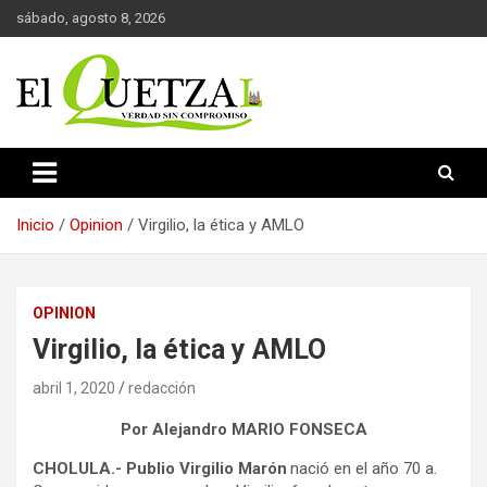
Saltar
sábado, agosto 8, 2026
al
contenido
Verdad sin compromiso
El Quetzal de Cholula
Inicio
Opinion
Virgilio, la ética y AMLO
OPINION
Virgilio, la ética y AMLO
abril 1, 2020
redacción
Por Alejandro MARIO FONSECA
CHOLULA.- Publio Virgilio Marón
nació en el año 70 a.