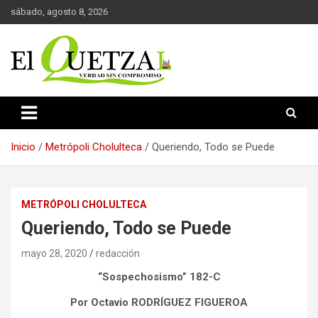
Saltar
sábado, agosto 8, 2026
al
contenido
Verdad sin compromiso
El Quetzal de Cholula
Inicio
Metrópoli Cholulteca
Queriendo, Todo se Puede
METRÓPOLI CHOLULTECA
Queriendo, Todo se Puede
mayo 28, 2020
redacción
“Sospechosismo” 182-C
Por Octavio RODRÍGUEZ FIGUEROA