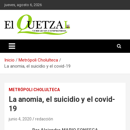
Saltar
jueves, agosto 6, 2026
al
contenido
Verdad sin compromiso
El Quetzal de Cholula
Inicio
Metrópoli Cholulteca
La anomia, el suicidio y el covid-19
METRÓPOLI CHOLULTECA
La anomia, el suicidio y el covid-
19
junio 4, 2020
redacción