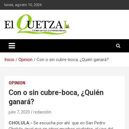
Saltar
lunes, agosto 10, 2026
al
contenido
Verdad sin compromiso
El Quetzal de Cholula
Inicio
Opinion
Con o sin cubre-boca, ¿Quién ganará?
OPINION
Con o sin cubre-boca, ¿Quién
ganará?
julio 7, 2020
redacción
CHOLULA.-
Se escucha por ahí que en San Pedro