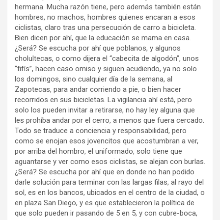
hermana. Mucha razón tiene, pero además también están
hombres, no machos, hombres quienes encaran a esos
ciclistas, claro tras una persecución de carro a bicicleta.
Bien dicen por ahí, que la educación se mama en casa.
¿Será? Se escucha por ahí que poblanos, y algunos
cholultecas, o como dijera el “cabecita de algodón”, unos
“fifís”, hacen caso omiso y siguen acudiendo, ya no solo
los domingos, sino cualquier día de la semana, al
Zapotecas, para andar corriendo a pie, o bien hacer
recorridos en sus bicicletas. La vigilancia ahí está, pero
solo los pueden invitar a retirarse, no hay ley alguna que
les prohíba andar por el cerro, a menos que fuera cercado.
Todo se traduce a conciencia y responsabilidad, pero
como se enojan esos jovencitos que acostumbran a ver,
por arriba del hombro, el uniformado, solo tiene que
aguantarse y ver como esos ciclistas, se alejan con burlas.
¿Será? Se escucha por ahí que en donde no han podido
darle solución para terminar con las largas filas, al rayo del
sol, es en los bancos, ubicados en el centro de la ciudad, o
en plaza San Diego, y es que establecieron la política de
que solo pueden ir pasando de 5 en 5, y con cubre-boca,