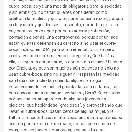
Cholula, igual que en otras muchas ciudades, el uso del
cubre-boca, es ya una medida obligatoria para la sociedad,
y sin embargo, no faltan quienes consideran como
arbitraria la medida, y quizá en parte se tiene razón, porque
no hay una ley que legisle al respecto, como tampoco la
hay para los casos que por no usar esta protección,
contagian a sanas. Una controversia, porque por un lado
están quienes defienden su derecho a no usar el cubre-
boca, incluso en USA, ya una mujer entabló un amparo
contra esa medida, surgiendo la pregunta ¿Qué harán a
ella, si llegara a contagiarse, o contagiar a alguien? El caso
por Cholula, es que son muchos aún, quienes no solo no
usan cubre-boca, sino no siguen ni respetan las medidas
sanitarias, se molestan cuando alguien, en algún
establecimiento, les pide el guardar la sana distancia, se
han dado algunas fricciones verbales. ¿Será? Se escucha
por ahí que están apareciendo algunos jóvenes en
bicicleta, que haciéndose “graciosos”, y aprovechando que
llevan el cubre-boca, pasan cerca de alguna mujer, y le
faltan al respeto físicamente. Decía una dama, que andaba
por allá por la zona del mercado, no sea que en una de
esas, a quien pasen a manosear, sea su jefa o su