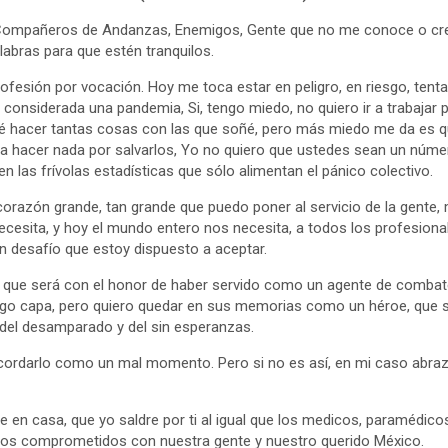
, Compañeros de Andanzas, Enemigos, Gente que no me conoce o cr
labras para que estén tranquilos.
ofesión por vocación. Hoy me toca estar en peligro, en riesgo, tenta
 considerada una pandemia, Si, tengo miedo, no quiero ir a trabajar
é hacer tantas cosas con las que soñé, pero más miedo me da es qu
a hacer nada por salvarlos, Yo no quiero que ustedes sean un númer
en las frívolas estadísticas que sólo alimentan el pánico colectivo.
orazón grande, tan grande que puedo poner al servicio de la gente, 
ecesita, y hoy el mundo entero nos necesita, a todos los profesional
un desafío que estoy dispuesto a aceptar.
me que será con el honor de haber servido como un agente de combat
engo capa, pero quiero quedar en sus memorias como un héroe, que 
 del desamparado y del sin esperanzas.
cordarlo como un mal momento. Pero si no es así, en mi caso abraz
 en casa, que yo saldre por ti al igual que los medicos, paramédico
amos comprometidos con nuestra gente y nuestro querido México.