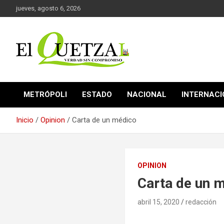
Saltar
jueves, agosto 6, 2026
al
contenido
Verdad sin compromiso
El Quetzal de Cholula
METRÓPOLI
ESTADO
NACIONAL
INTERNAC
Inicio
Opinion
Carta de un médico
OPINION
Carta de un 
abril 15, 2020
redacción