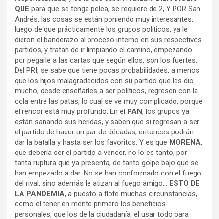
QUE
para que se tenga pelea, se requiere de 2, Y POR San
Andrés, las cosas se están poniendo muy interesantes,
luego de que prácticamente los grupos políticos, ya le
dieron el banderazo al proceso interno en sus respectivos
partidos, y tratan de ir limpiando el camino, empezando
por pegarle a las cartas que según ellos, son los fuertes.
Del PRI, se sabe que tiene pocas probabilidades, a menos
que los hijos malagradecidos con su partido que les dio
mucho, desde enseñarles a ser políticos, regresen con la
cola entre las patas, lo cual se ve muy complicado, porque
el rencor está muy profundo. En el
PAN
, los grupos ya
están sanando sus heridas, y saben que si regresan a ser
el partido de hacer un par de décadas, entonces podrán
dar la batalla y hasta ser los favoritos. Y es que
MORENA
,
que debería ser el partido a vencer, no lo es tanto, por
tanta ruptura que ya presenta, de tanto golpe bajo que se
han empezado a dar. No se han conformado con el fuego
del rival, sino además le atizan al fuego amigo…
ESTO DE
LA PANDEMIA
, a puesto a flote muchas circunstancias,
como el tener en mente primero los beneficios
personales, que los de la ciudadanía, el usar todo para