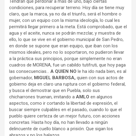
Tendrán que perdonar a más de uno, bajo ciertas
condiciones, para recuperar terreno. Hoy día se tiene muy
claro, que la marca, ya no da el triunfo, será el hombre o
mujer, con un equipo con la misma ideología, lo cual les
permitirá llegar primero a la meta. Está comprobado, que el
agua y el aceite, nunca se podrán mezclar, y muestra de
ello, lo que se vive en el gobierno municipal de San Pedro,
en donde se supone que eran equipo, que iban con los
mismos ideales, pero no lo soportaron, no pudieron llevar
a la práctica sus principios, porque simplemente no eran
cuadros de MORENA, fue un cabildo tutifruti, que hoy paga
las consecuencias…
A QUIEN NO
le ha ido nada bien, es al
gobernador,
MIGUEL BARBOSA,
quien con sus actos de
gobierno deja en claro una ruptura con el gobierno federal,
y busca el demostrar que en Puebla, solo sus
chicharrones truenan, imitando a
AMLO
en algunos
aspectos, como ir cortando la libertad de expresión, el
buscar siempre culpables en el pasado, cuando lo que el
pueblo quiere certeza de un mejor futuro, con acciones
concretas. Hasta hoy día, no han llevado a ningún
delincuente de cuello blanco a prisión. Que sigan los
abrazos y no los balazos.