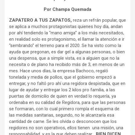
Por Champa Quemada
ZAPATERO A TUS ZAPATOS,
reza un refrán popular, que
se aplica a muchos protagonistas quienes hoy día, andan
por ahí tendiendo la “mano amiga” a los más necesitados,
en realidad solo es protagonismo, el llamar la atención e ir
“sembrando” el terreno para el 2020. Se ha visto como la
ayuda que pregonan, es dar gel a algunas personas, o bien
una despensa, que a simple vista, es a alguien que no la
necesita o de plano ha recibido más de 3, en menos de un
mes. Hace unos días, la empresa Bachoco, regaló
tonelada y media de pollos, que el gobierno empezó a
entregar, y no faltó pro ahí una regidora despistada, que en
lugar de ayudar y entregar los 2 kilos pro familia, a las
puertas de domicilio de quien en verdad lo requería, ya
ordenaba en su calidad de Regidora, para que las personas
se formaran, con lo cual primero rompía el esquema de
las medidas sanitarias, segundo, no le alcanzaría esa
cantidad de carne. Se les olvida o desconocen que los
regidores no son operativos, ellos tienen una misión, una
responsabilidad, y es la que deben realizar…
BIEN DICEN