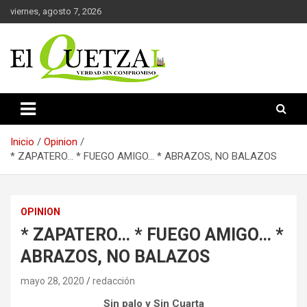
Saltar
viernes, agosto 7, 2026
al
contenido
Verdad sin compromiso
El Quetzal de Cholula
Inicio
Opinion
* ZAPATERO… * FUEGO AMIGO… * ABRAZOS, NO BALAZOS
OPINION
* ZAPATERO… * FUEGO AMIGO… *
ABRAZOS, NO BALAZOS
mayo 28, 2020
redacción
Sin palo y Sin Cuarta