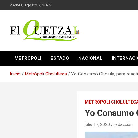
Saltar
viernes, agosto 7, 2026
al
contenido
Verdad sin compromiso
El Quetzal de Cholula
METRÓPOLI
ESTADO
NACIONAL
INTERNAC
Inicio
Metrópoli Cholulteca
Yo Consumo Cholula, para reacti
METRÓPOLI CHOLULTEC
Yo Consumo C
julio 17, 2020
redacción