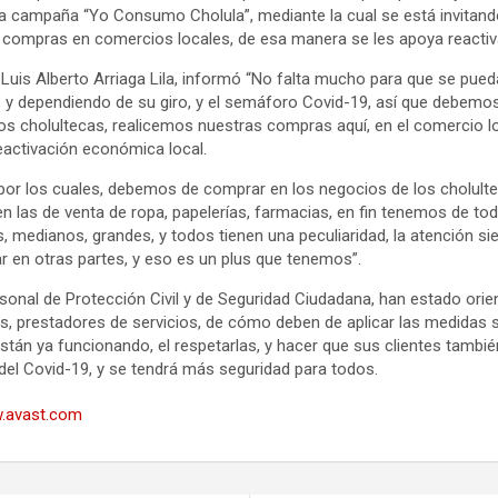
 campaña “Yo Consumo Cholula”, mediante la cual se está invitand
us compras en comercios locales, de esa manera se les apoya reacti
. Luis Alberto Arriaga Lila, informó “No falta mucho para que se pued
 y dependiendo de su giro, y el semáforo Covid-19, así que debemo
los cholultecas, realicemos nuestras compras aquí, en el comercio l
reactivación económica local.
r los cuales, debemos de comprar en los negocios de los cholulteca
 en las de venta de ropa, papelerías, farmacias, en fin tenemos de to
, medianos, grandes, y todos tienen una peculiaridad, la atención s
r en otras partes, y eso es un plus que tenemos”.
nal de Protección Civil y de Seguridad Ciudadana, han estado orie
, prestadores de servicios, de cómo deben de aplicar las medidas s
están ya funcionando, el respetarlas, y hacer que sus clientes tambié
 del Covid-19, y se tendrá más seguridad para todos.
.avast.com