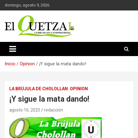
Saltar
domingo, agosto 9, 2026
al
contenido
Verdad sin compromiso
El Quetzal de Cholula
Inicio
Opinion
¡Y sigue la mata dando!
LA BRÚJULA DE CHOLOLLAN
OPINION
¡Y sigue la mata dando!
agosto 16, 2025
redacción