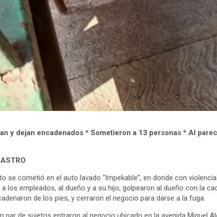
an y dejan encadenados * Sometieron a 13 personas * Al parec
 CASTRO
to se cometió en el auto lavado “Impekable”, en donde con violenci
a los empleados, al dueño y a su hijo, golpearon al dueño con la cac
cadenaron de los pies, y cerraron el negocio para darse a la fuga.
un par de sujetos entraron al negocio ubicado en la avenida Miguel Al