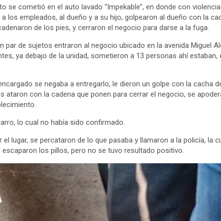
to se cometió en el auto lavado “Impekable”, en donde con violenci
a los empleados, al dueño y a su hijo, golpearon al dueño con la cac
cadenaron de los pies, y cerraron el negocio para darse a la fuga.
un par de sujetos entraron al negocio ubicado en la avenida Miguel Al
tes, ya debajo de la unidad, sometieron a 13 personas ahí estaban, e
encargado se negaba a entregarlo, le dieron un golpe con la cacha d
os ataron con la cadena que ponen para cerrar el negocio, se apodera
blecimiento.
carro, lo cual no había sido confirmado.
l lugar, se percataron de lo que pasaba y llamaron a la policía, la 
 escaparon los pillos, pero no se tuvo resultado positivo.