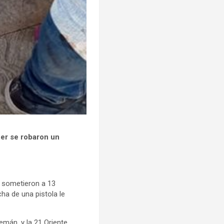
er se robaron un
a sometieron a 13
ha de una pistola le
emán, y la 21 Oriente,