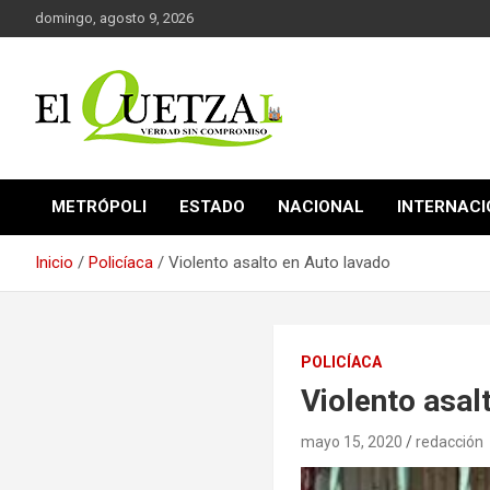
Saltar
domingo, agosto 9, 2026
al
contenido
Verdad sin compromiso
El Quetzal de Cholula
METRÓPOLI
ESTADO
NACIONAL
INTERNAC
Inicio
Policíaca
Violento asalto en Auto lavado
POLICÍACA
Violento asal
mayo 15, 2020
redacción