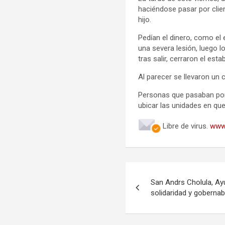
haciéndose pasar por clien
hijo.
Pedían el dinero, como el 
una severa lesión, luego l
tras salir, cerraron el esta
Al parecer se llevaron un 
Personas que pasaban por e
ubicar las unidades en que
Libre de virus.
www
Navegación
San Andrs Cholula, Ay
de
solidaridad y gobernab
entradas