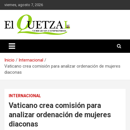
Saltar
viernes, agosto 7, 2026
al
contenido
Verdad sin compromiso
El Quetzal de Cholula
Inicio
Internacional
Vaticano crea comisión para analizar ordenación de mujeres
diaconas
INTERNACIONAL
Vaticano crea comisión para
analizar ordenación de mujeres
diaconas