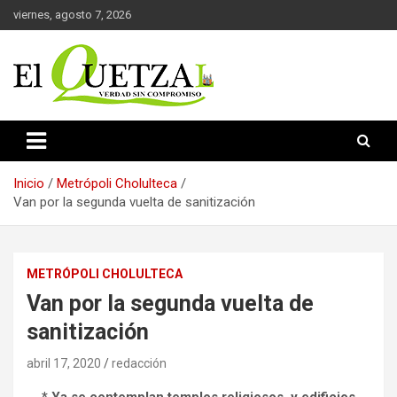
Saltar
viernes, agosto 7, 2026
al
contenido
Verdad sin compromiso
El Quetzal de Cholula
Inicio
Metrópoli Cholulteca
Van por la segunda vuelta de sanitización
METRÓPOLI CHOLULTECA
Van por la segunda vuelta de
sanitización
abril 17, 2020
redacción