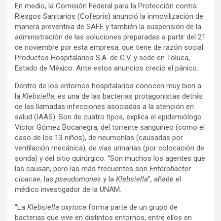
En medio, la Comisión Federal para la Protección contra
Riesgos Sanitarios (Cofepris) anunció la inmovilización de
manera preventiva de SAFE y también la suspensión de la
administración de las soluciones preparadas a partir del 21
de noviembre por esta empresa, que tiene de razón social
Productos Hospitalarios S.A. de C.V. y sede en Toluca,
Estado de México. Ante estos anuncios creció el pánico.
Dentro de los entornos hospitalarios conocen muy bien a
la
Klebsiella
, es una de las bacterias protagonistas detrás
de las llamadas infecciones asociadas a la atención en
salud (IAAS). Son de cuatro tipos, explica el epidemiólogo
Víctor Gómez Bocanegra, del torrente sanguíneo (como el
caso de los 13 niños), de neumonías (causadas por
ventilación mecánica), de vías urinarias (por colocación de
sonda) y del sitio quirúrgico. “Son muchos los agentes que
las causan, pero las más frecuentes son
Enterobacter
cloacae
, las
pseudomonas
y la
Klebsiella
”, añade el
médico investigador de la UNAM.
“La
Klebsiella oxytoca
forma parte de un grupo de
bacterias que vive en distintos entornos, entre ellos en