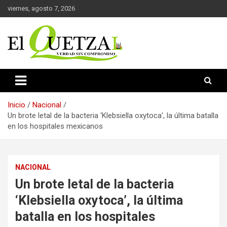
Saltar
viernes, agosto 7, 2026
al
contenido
Verdad sin compromiso
El Quetzal de Cholula
Inicio
Nacional
Un brote letal de la bacteria ‘Klebsiella oxytoca’, la última batalla
en los hospitales mexicanos
NACIONAL
Un brote letal de la bacteria
‘Klebsiella oxytoca’, la última
batalla en los hospitales