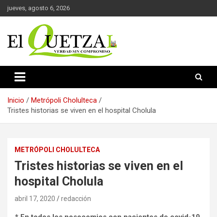
Saltar
jueves, agosto 6, 2026
al
contenido
Verdad sin compromiso
El Quetzal de Cholula
Inicio
Metrópoli Cholulteca
Tristes historias se viven en el hospital Cholula
METRÓPOLI CHOLULTECA
Tristes historias se viven en el
hospital Cholula
abril 17, 2020
redacción