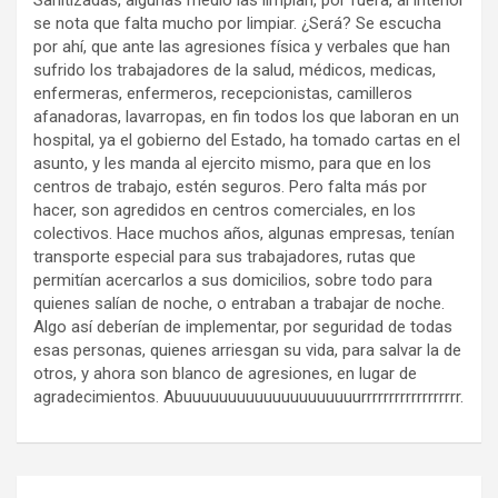
Sanitizadas, algunas medio las limpian, por fuera, al interior
se nota que falta mucho por limpiar. ¿Será? Se escucha
por ahí, que ante las agresiones física y verbales que han
sufrido los trabajadores de la salud, médicos, medicas,
enfermeras, enfermeros, recepcionistas, camilleros
afanadoras, lavarropas, en fin todos los que laboran en un
hospital, ya el gobierno del Estado, ha tomado cartas en el
asunto, y les manda al ejercito mismo, para que en los
centros de trabajo, estén seguros. Pero falta más por
hacer, son agredidos en centros comerciales, en los
colectivos. Hace muchos años, algunas empresas, tenían
transporte especial para sus trabajadores, rutas que
permitían acercarlos a sus domicilios, sobre todo para
quienes salían de noche, o entraban a trabajar de noche.
Algo así deberían de implementar, por seguridad de todas
esas personas, quienes arriesgan su vida, para salvar la de
otros, y ahora son blanco de agresiones, en lugar de
agradecimientos. Abuuuuuuuuuuuuuuuuuuuurrrrrrrr
rrrrrrrrrr.
Navegación