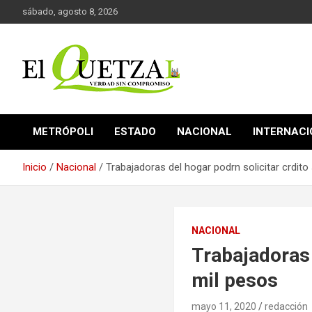
Saltar
sábado, agosto 8, 2026
al
contenido
Verdad sin compromiso
El Quetzal de Cholula
METRÓPOLI
ESTADO
NACIONAL
INTERNAC
Inicio
Nacional
Trabajadoras del hogar podrn solicitar crdito
NACIONAL
Trabajadoras 
mil pesos
mayo 11, 2020
redacción