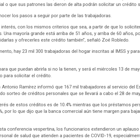
ial o que sus patrones las dieron de alta podrán solicitar un crédito 
onocer los pasos a seguir por parte de las trabajadoras.
nterés, con los mismos criterios que sea, a partir de que lo solici
s. Una mayoría grande está arriba de 51 años, y arriba de 60 años, 
uidarlas y ofrecerles este crédito también”, señaló Zoé Robledo.
ento, hay 23 mil 300 trabajadoras del hogar inscritas al IMSS y para
.
 para que puedan abrirla si no la tienen, y será el miércoles 13 de ma
ro para solicitar el crédito.
is Antonio Ramírez informó que 167 mil trabajadores al servicio del E
ndo sorteo de créditos personales que se llevará a cabo el 28 de ma
terés de estos créditos es de 10.4% mientras que los préstamos per
 por lo que dijo que la banca comercial aún tiene margen para bajar
ta conferencia vespertina, los funcionarios extendieron un aplaus
rsonal de salud que atienden a pacientes de COVID-19, especialme