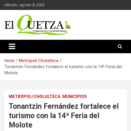
Saltar
sábado, agosto 8, 2026
al
contenido
Verdad sin compromiso
El Quetzal de Cholula
Inicio
Metrópoli Cholulteca
Tonantzin Fernández fortalece el turismo con la 14ª Feria del
Molote
METRÓPOLI CHOLULTECA
MUNICIPIOS
Tonantzin Fernández fortalece el
turismo con la 14ª Feria del
Molote