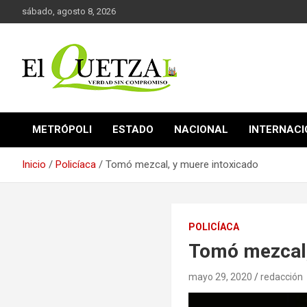
Saltar
sábado, agosto 8, 2026
al
contenido
Verdad sin compromiso
El Quetzal de Cholula
METRÓPOLI
ESTADO
NACIONAL
INTERNAC
Inicio
Policíaca
Tomó mezcal, y muere intoxicado
POLICÍACA
Tomó mezcal,
mayo 29, 2020
redacción