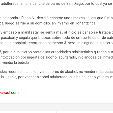
adulterado, en una tiendita de barrio de San Diego, por lo cual ya se 
n de nombre Diego N., decidió echarse unos mezcales, así que fue a 
, luego se fue a su domicilio, ahí mismo en Tonantzintla.
ó y empezó a manifestar se sentía mal, al inicio se pensó se trataba d
s pasaban y seguía quejándose, sobre todo de un fuerte dolor de cab
rlo a un hospital, recorriendo al menos 3, pero en ninguno lo quisieron
ó, por lo cual dieron parte a las autoridades ministeriales quienes a t
ntoxicación por ingesta de alcohol adulterado, iniciándose de inmed
 vendió la bebida.
idades recomiendan a los vendedores de alcohol, no vender más esas
la justicia, por vender alcohol adulterado, que ha causado ya la mue
.avast.com