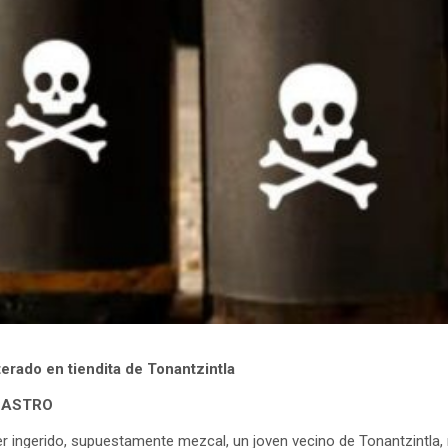
terado en tiendita de Tonantzintla
 CASTRO
r ingerido, supuestamente mezcal, un joven vecino de Tonantzintla, 