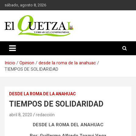
Saltar
sábado, agosto 8, 2026
al
contenido
Verdad sin compromiso
El Quetzal de Cholula
Inicio
Opinion
desde la roma de la anahuac
TIEMPOS DE SOLIDARIDAD
DESDE LA ROMA DE LA ANAHUAC
TIEMPOS DE SOLIDARIDAD
abril 8, 2020
redacción
DESDE LA ROMA DEL ANAHUAC
Por: Guillermo Alfredo Toxqui Vega