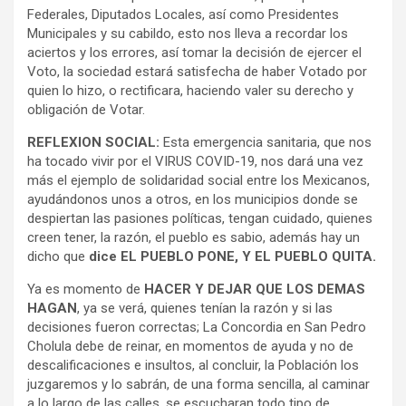
Federales, Diputados Locales, así como Presidentes
Municipales y su cabildo, esto nos lleva a recordar los
aciertos y los errores, así tomar la decisión de ejercer el
Voto, la sociedad estará satisfecha de haber Votado por
quien lo hizo, o rectificara, haciendo valer su derecho y
obligación de Votar.
REFLEXION SOCIAL:
Esta emergencia sanitaria, que nos
ha tocado vivir por el VIRUS COVID-19, nos dará una vez
más el ejemplo de solidaridad social entre los Mexicanos,
ayudándonos unos a otros, en los municipios donde se
despiertan las pasiones políticas, tengan cuidado, quienes
creen tener, la razón, el pueblo es sabio, además hay un
dicho que
dice EL PUEBLO PONE, Y EL PUEBLO QUITA.
Ya es momento de
HACER Y DEJAR QUE LOS DEMAS
HAGAN
, ya se verá, quienes tenían la razón y si las
decisiones fueron correctas; La Concordia en San Pedro
Cholula debe de reinar, en momentos de ayuda y no de
descalificaciones e insultos, al concluir, la Población los
juzgaremos y lo sabrán, de una forma sencilla, al caminar
a lo largo de las calles, se escucharan todo tipo de