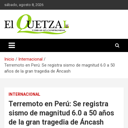
Saltar
sábado, agosto 8, 2026
al
contenido
Verdad sin compromiso
El Quetzal de Cholula
Inicio
Internacional
Terremoto en Perú: Se registra sismo de magnitud 6.0 a 50
años de la gran tragedia de Áncash
INTERNACIONAL
Terremoto en Perú: Se registra
sismo de magnitud 6.0 a 50 años
de la gran tragedia de Áncash