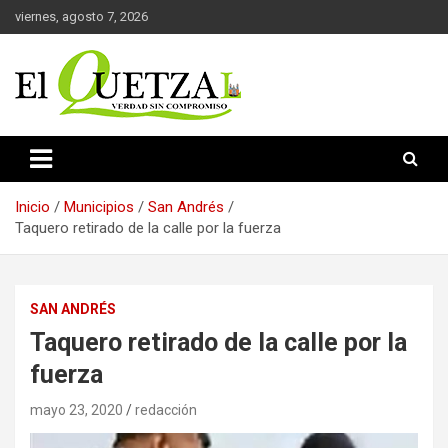
Saltar
viernes, agosto 7, 2026
al
contenido
Verdad sin compromiso
El Quetzal de Cholula
Inicio
Municipios
San Andrés
Taquero retirado de la calle por la fuerza
SAN ANDRÉS
Taquero retirado de la calle por la
fuerza
mayo 23, 2020
redacción