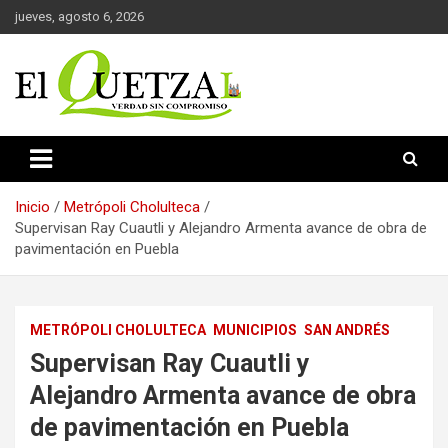
Saltar
jueves, agosto 6, 2026
al
contenido
Verdad sin compromiso
El Quetzal de Cholula
Inicio
Metrópoli Cholulteca
Supervisan Ray Cuautli y Alejandro Armenta avance de obra de
pavimentación en Puebla
METRÓPOLI CHOLULTECA
MUNICIPIOS
SAN ANDRÉS
Supervisan Ray Cuautli y
Alejandro Armenta avance de obra
de pavimentación en Puebla