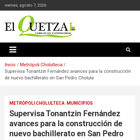
Saltar
viernes, agosto 7, 2026
al
contenido
Verdad sin compromiso
El Quetzal de Cholula
Inicio
Metrópoli Cholulteca
Supervisa Tonantzin Fernández avances para la construcción
de nuevo bachillerato en San Pedro Cholula
METRÓPOLI CHOLULTECA
MUNICIPIOS
Supervisa Tonantzin Fernández
avances para la construcción de
nuevo bachillerato en San Pedro