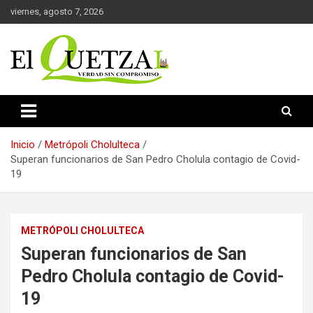
Saltar
viernes, agosto 7, 2026
al
contenido
Verdad sin compromiso
El Quetzal de Cholula
Inicio
Metrópoli Cholulteca
Superan funcionarios de San Pedro Cholula contagio de Covid-
19
METRÓPOLI CHOLULTECA
Superan funcionarios de San
Pedro Cholula contagio de Covid-
19