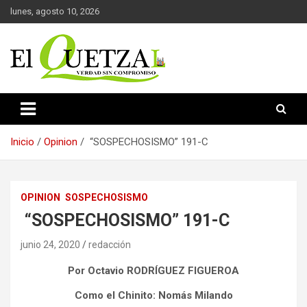
Saltar
lunes, agosto 10, 2026
al
contenido
Verdad sin compromiso
El Quetzal de Cholula
Inicio
Opinion
“SOSPECHOSISMO” 191-C
OPINION
SOSPECHOSISMO
“SOSPECHOSISMO” 191-C
junio 24, 2020
redacción
Por Octavio RODRÍGUEZ FIGUEROA
Como el Chinito: Nomás Milando