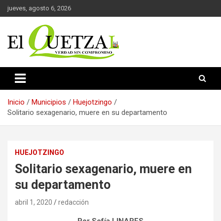
Saltar
jueves, agosto 6, 2026
al
contenido
Verdad sin compromiso
El Quetzal de Cholula
Inicio
Municipios
Huejotzingo
Solitario sexagenario, muere en su departamento
HUEJOTZINGO
Solitario sexagenario, muere en
su departamento
abril 1, 2020
redacción