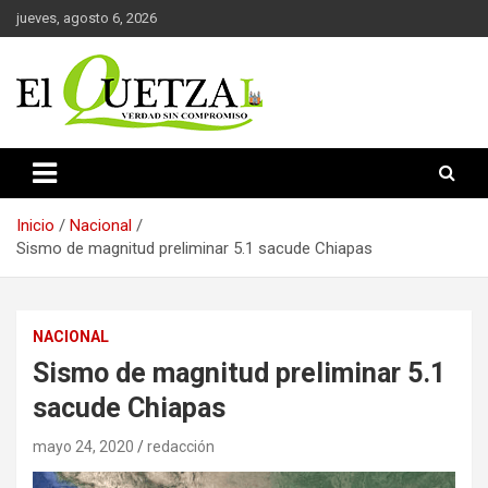
Saltar
jueves, agosto 6, 2026
al
contenido
Verdad sin compromiso
El Quetzal de Cholula
Inicio
Nacional
Sismo de magnitud preliminar 5.1 sacude Chiapas
NACIONAL
Sismo de magnitud preliminar 5.1
sacude Chiapas
mayo 24, 2020
redacción