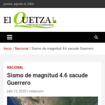
Saltar
jueves, agosto 6, 2026
al
contenido
Verdad sin compromiso
El Quetzal de Cholula
Inicio
Nacional
Sismo de magnitud 4.6 sacude Guerrero
NACIONAL
Sismo de magnitud 4.6 sacude
Guerrero
julio 12, 2020
redacción