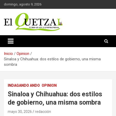
Saltar
domingo, agosto 9, 2026
al
contenido
Verdad sin compromiso
El Quetzal de Cholula
Inicio
Opinion
Sinaloa y Chihuahua: dos estilos de gobierno, una misma
sombra
INDAGANDO ANDO
OPINION
Sinaloa y Chihuahua: dos estilos
de gobierno, una misma sombra
mayo 30, 2026
redacción