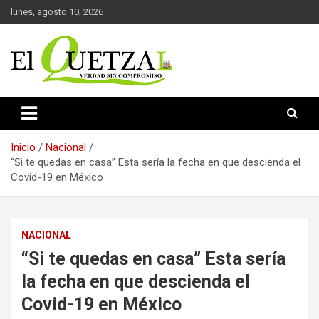
Saltar
lunes, agosto 10, 2026
al
contenido
Verdad sin compromiso
El Quetzal de Cholula
Inicio
Nacional
“Si te quedas en casa” Esta sería la fecha en que descienda el
Covid-19 en México
NACIONAL
“Si te quedas en casa” Esta sería
la fecha en que descienda el
Covid-19 en México