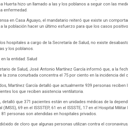
a Huerta hizo un llamado a las y los poblanos a seguir con las medid
cha enfermedad.
rensa en Casa Aguayo, el mandatario reiteró que existe un comport
ó a la población hacer un último esfuerzo para que los casos positi
los hospitales a cargo de la Secretaría de Salud, no existe desabast
las y los poblanos.
en la entidad: Salud
retario de Salud, José Antonio Martínez García informó que, a la fec
 la zona conurbada concentra el 75 por ciento en la incidencia del 
dos, Martínez García detalló que actualmente 939 personas reciben 
ntes los que reciben asistencia ventilatoria.
s, detalló que 371 pacientes están en unidades médicas de la depende
 (IMSS), 69 en el ISSSTEP, 61 en el ISSSTE, 17 en el Hospital Militar 
ue 81 personas son atendidas en hospitales privados.
óxido de cloro que algunas personas utilizan contra el coronavirus,