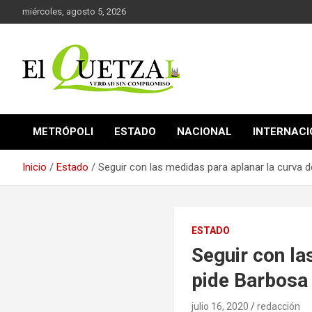
Saltar
miércoles, agosto 5, 2026
al
contenido
Verdad sin compromiso
El Quetzal de Cholula
METRÓPOLI
ESTADO
NACIONAL
INTERNAC
Inicio
Estado
Seguir con las medidas para aplanar la curva 
ESTADO
Seguir con la
pide Barbosa
julio 16, 2020
redacción