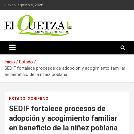
Saltar
jueves, agosto 6, 2026
al
contenido
Verdad sin compromiso
El Quetzal de Cholula
Inicio
Estado
SEDIF fortalece procesos de adopción y acogimiento familiar
en beneficio de la niñez poblana
ESTADO
GOBIERNO
SEDIF fortalece procesos de
adopción y acogimiento familiar
en beneficio de la niñez poblana