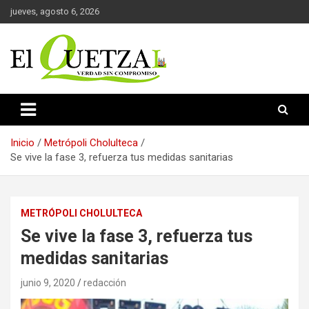
Saltar
jueves, agosto 6, 2026
al
contenido
Verdad sin compromiso
El Quetzal de Cholula
Inicio
Metrópoli Cholulteca
Se vive la fase 3, refuerza tus medidas sanitarias
METRÓPOLI CHOLULTECA
Se vive la fase 3, refuerza tus
medidas sanitarias
junio 9, 2020
redacción