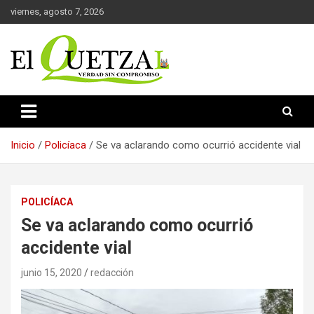
Saltar
viernes, agosto 7, 2026
al
contenido
Verdad sin compromiso
El Quetzal de Cholula
Inicio
Policíaca
Se va aclarando como ocurrió accidente vial
POLICÍACA
Se va aclarando como ocurrió
accidente vial
junio 15, 2020
redacción