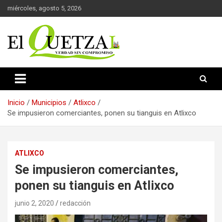
Saltar
miércoles, agosto 5, 2026
al
contenido
Verdad sin compromiso
El Quetzal de Cholula
Inicio
Municipios
Atlixco
Se impusieron comerciantes, ponen su tianguis en Atlixco
ATLIXCO
Se impusieron comerciantes,
ponen su tianguis en Atlixco
junio 2, 2020
redacción