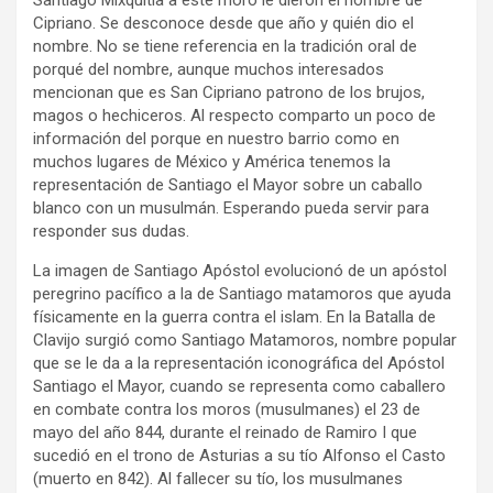
Santiago Mixquitla a este moro le dieron el nombre de
Cipriano. Se desconoce desde que año y quién dio el
nombre. No se tiene referencia en la tradición oral de
porqué del nombre, aunque muchos interesados
mencionan que es San Cipriano patrono de los brujos,
magos o hechiceros. Al respecto comparto un poco de
información del porque en nuestro barrio como en
muchos lugares de México y América tenemos la
representación de Santiago el Mayor sobre un caballo
blanco con un musulmán. Esperando pueda servir para
responder sus dudas.
La imagen de Santiago Apóstol evolucionó de un apóstol
peregrino pacífico a la de Santiago matamoros que ayuda
físicamente en la guerra contra el islam. En la Batalla de
Clavijo surgió como Santiago Matamoros, nombre popular
que se le da a la representación iconográfica del Apóstol
Santiago el Mayor, cuando se representa como caballero
en combate contra los moros (musulmanes) el 23 de
mayo del año 844, durante el reinado de Ramiro I que
sucedió en el trono de Asturias a su tío Alfonso el Casto
(muerto en 842). Al fallecer su tío, los musulmanes