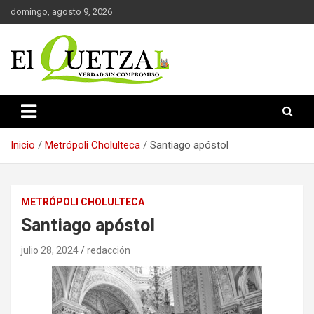
Saltar
domingo, agosto 9, 2026
al
contenido
Verdad sin compromiso
El Quetzal de Cholula
Inicio
Metrópoli Cholulteca
Santiago apóstol
METRÓPOLI CHOLULTECA
Santiago apóstol
julio 28, 2024
redacción