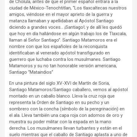
de Cholula, antes de que el primer español entrara a la
ciudad de México-Tenochtitlan, “Los tlaxcaltecas nuestros
amigos, viéndose en el mayor aprieto de la guerra y
matanza llamaban y apellidaban al Apóstol Santiago
diciendo a grandes voces… ¡Santiago!; y de allí les quedó
que hoy en día hallándose en algún trabajo los de Tlaxcala,
llaman al Señor Santiago”. Santiago Matamoros era el
nombre con que los españoles de la reconquista
identificaban al venerado apóstol transfigurado en
guerrero que luchaba contra los musulmanes. Santiago
Matamoros y su no tan honorable versión americana,
Santiago “Mataindios”
En una pintura del siglo XV-XVI de Martín de Soria,
Santiago Matamoros/Santiago caballero, vemos al apóstol
montado en un caballo blanco. Lleva la cruz roja que
representa la Orden de Santiago en su pecho y un
sombrero con la concha (símbolo de la peregrinación) en
el ala. Lleva también una capa roja con adornos de oro y
muestra su poder militar con la espada en la mano
derecha. Los musulmanes llevan turbantes y están en el
suelo mientras que el caballo de Santiago aplasta a uno de