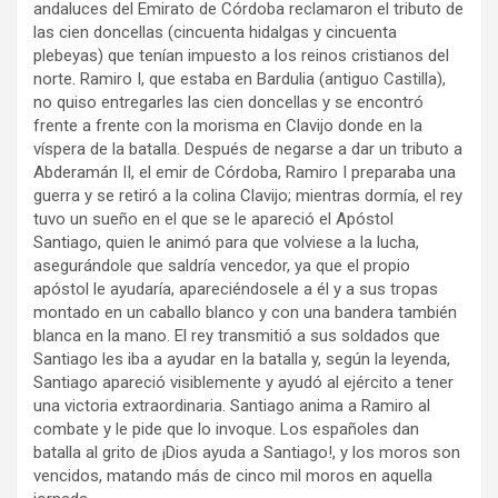
andaluces del Emirato de Córdoba reclamaron el tributo de
las cien doncellas (cincuenta hidalgas y cincuenta
plebeyas) que tenían impuesto a los reinos cristianos del
norte. Ramiro I, que estaba en Bardulia (antiguo Castilla),
no quiso entregarles las cien doncellas y se encontró
frente a frente con la morisma en Clavijo donde en la
víspera de la batalla. Después de negarse a dar un tributo a
Abderamán II, el emir de Córdoba, Ramiro I preparaba una
guerra y se retiró a la colina Clavijo; mientras dormía, el rey
tuvo un sueño en el que se le apareció el Apóstol
Santiago, quien le animó para que volviese a la lucha,
asegurándole que saldría vencedor, ya que el propio
apóstol le ayudaría, apareciéndosele a él y a sus tropas
montado en un caballo blanco y con una bandera también
blanca en la mano. El rey transmitió a sus soldados que
Santiago les iba a ayudar en la batalla y, según la leyenda,
Santiago apareció visiblemente y ayudó al ejército a tener
una victoria extraordinaria. Santiago anima a Ramiro al
combate y le pide que lo invoque. Los españoles dan
batalla al grito de ¡Dios ayuda a Santiago!, y los moros son
vencidos, matando más de cinco mil moros en aquella