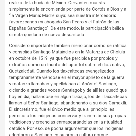
realiza de la huida de México. Cervantes muestra
simplemente la encomienda por parte de Cortés a Dios y a
“la Virgen María; Madre suya; sea nuestra intercesora;
favorézcanos mi abogado San Pedro y el Patrón de las
Españas Sanctiago”. De este modo, la participación bélica
directa quedaría de nuevo descartada.
Considero importante también mencionar como se ratifica
y consolida Santiago Mataindios en la Matanza de Cholula
en octubre de 1519. ya que fue percibida por propios y
extraños como un triunfo del apóstol sobre el dios nativo,
Quetzalcóatl. Cuando los tlaxcaltecas evangelizados
tempranamente viéndose en el mayor aprieto de la guerra
y matanza llamaban y apellidaban al Apóstol Santiago,
diciendo a grandes voces ¡Santiago!; y de allí les quedó que
hoy en día, hallándose en algún trabajo, los de Tlaxcaltecas
llaman al Señor Santiago, abandonando a su dios Camaxtli.
El sincretismo, fue el único medio que al principio les
permitió a los indígenas conservar y transmitir sus propias
tradiciones y creencias enmascarándolas en la ritualidad
católica. Por eso, se podría argumentar que los indígenas
adoptaron a Santiago en su propia cultura porque