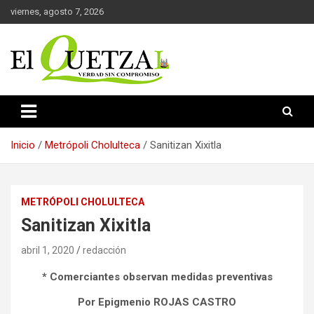
Saltar
viernes, agosto 7, 2026
al
contenido
Verdad sin compromiso
El Quetzal de Cholula
Inicio
Metrópoli Cholulteca
Sanitizan Xixitla
METRÓPOLI CHOLULTECA
Sanitizan Xixitla
abril 1, 2020
redacción
* Comerciantes observan medidas preventivas
Por Epigmenio ROJAS CASTRO