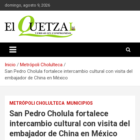
Saltar
domingo, agosto 9, 2026
al
contenido
Verdad sin compromiso
El Quetzal de Cholula
Inicio
Metrópoli Cholulteca
San Pedro Cholula fortalece intercambio cultural con visita del
embajador de China en México
METRÓPOLI CHOLULTECA
MUNICIPIOS
San Pedro Cholula fortalece
intercambio cultural con visita del
embajador de China en México