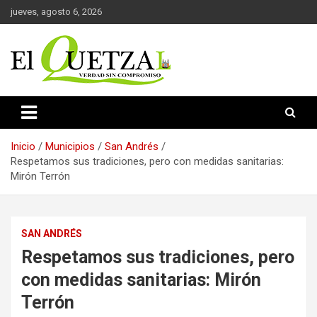
Saltar
jueves, agosto 6, 2026
al
contenido
Verdad sin compromiso
El Quetzal de Cholula
Inicio
Municipios
San Andrés
Respetamos sus tradiciones, pero con medidas sanitarias:
Mirón Terrón
SAN ANDRÉS
Respetamos sus tradiciones, pero
con medidas sanitarias: Mirón
Terrón