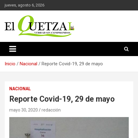
Saltar
jueves, agosto 6, 2026
al
contenido
Verdad sin compromiso
El Quetzal de Cholula
Inicio
Nacional
Reporte Covid-19, 29 de mayo
NACIONAL
Reporte Covid-19, 29 de mayo
mayo 30, 2020
redacción