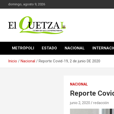
Saltar
domingo, agosto 9, 2026
al
contenido
Verdad sin compromiso
El Quetzal de Cholula
METRÓPOLI
ESTADO
NACIONAL
INTERNAC
Inicio
Nacional
Reporte Covid-19, 2 de junio DE 2020
NACIONAL
Reporte Covid
junio 2, 2020
redacción