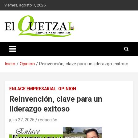
Saltar
viernes, agosto 7, 2026
al
contenido
Verdad sin compromiso
El Quetzal de Cholula
Inicio
Opinion
Reinvención, clave para un liderazgo exitoso
ENLACE EMPRESARIAL
OPINION
Reinvención, clave para un
liderazgo exitoso
julio 27, 2025
redacción