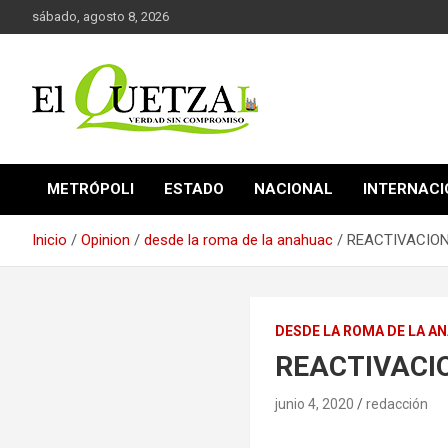
Saltar
sábado, agosto 8, 2026
al
contenido
Verdad sin compromiso
El Quetzal de Cholula
METRÓPOLI
ESTADO
NACIONAL
INTERNAC
Inicio
Opinion
desde la roma de la anahuac
REACTIVACION
DESDE LA ROMA DE LA A
REACTIVACI
junio 4, 2020
redacción