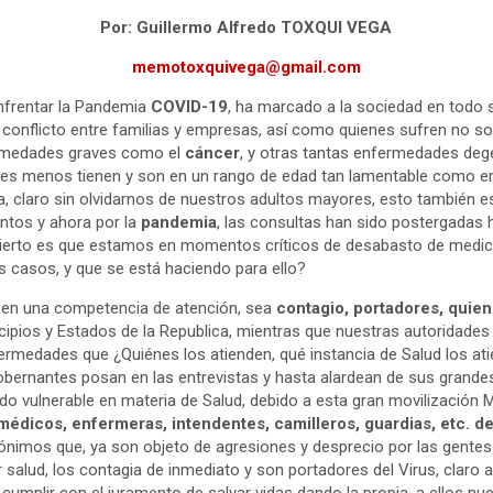
Por: Guillermo Alfredo TOXQUI VEGA
memotoxquivega@gmail.com
nfrentar la Pandemia
COVID-19
, ha marcado a la sociedad en todo s
 conflicto entre familias y empresas, así como quienes sufren no s
ermedades graves como el
cáncer
, y otras tantas enfermedades deg
es menos tienen y son en un rango de edad tan lamentable como en 
a, claro sin olvidarnos de nuestros adultos mayores, esto también e
tos y ahora por la
pandemia
, las consultas han sido postergadas 
 cierto es que estamos en momentos críticos de desabasto de medic
 casos, y que se está haciendo para ello?
 en una competencia de atención, sea
contagio, portadores, quien
icipios y Estados de la Republica, mientras que nuestras autoridades
rmedades que ¿Quiénes los atienden, qué instancia de Salud los ati
obernantes posan en las entrevistas y hasta alardean de sus grandes 
ndo vulnerable en materia de Salud, debido a esta gran movilización
médicos, enfermeras, intendentes, camilleros, guardias, etc. de
nimos que, ya son objeto de agresiones y desprecio por las gentes
or salud, los contagia de inmediato y son portadores del Virus, claro 