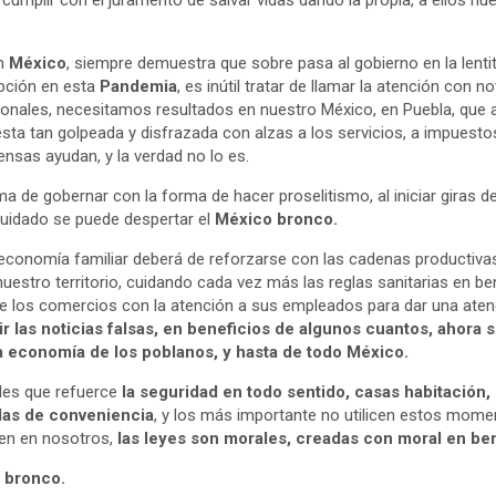
 cumplir con el juramento de salvar vidas dando la propia, a ellos n
en
México
, siempre demuestra que sobre pasa al gobierno en la lent
epción en esta
Pandemia
, es inútil tratar de llamar la atención con 
onales, necesitamos resultados en nuestro México, en Puebla, que a
ta tan golpeada y disfrazada con alzas a los servicios, a impuestos
nsas ayudan, y la verdad no lo es.
a de gobernar con la forma de hacer proselitismo, al iniciar giras d
uidado se puede despertar el
México bronco.
economía familiar deberá de reforzarse con las cadenas productiva
estro territorio, cuidando cada vez más las reglas sanitarias en ben
 de los comercios con la atención a sus empleados para dar una atenc
ir las noticias falsas, en beneficios de algunos cuantos, ahora s
la economía de los poblanos, y hasta de todo México.
des que refuerce
la seguridad en todo sentido, casas habitación,
ndas de conveniencia
, y los más importante no utilicen estos mome
een en nosotros,
las leyes son morales, creadas con moral en ben
o bronco.