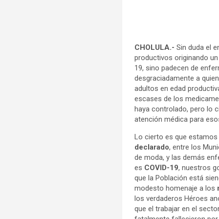
CHOLULA.-
Sin duda el e
productivos originando un
19, sino padecen de enf
desgraciadamente a quien
adultos en edad productiv
escases de los medicamen
haya controlado, pero lo
atención médica para esos
Lo cierto es que estamos
declarado
, entre los Mun
de moda, y las demás enfe
es
COVID-19
, nuestros g
que la Población está sie
modesto homenaje a los
los verdaderos Héroes anó
que el trabajar en el sect