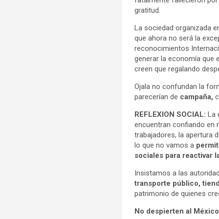
fatalmente fallecieron por
gratitud.
La sociedad organizada 
que ahora no será la exc
reconocimientos Internaci
generar la economía que es
creen que regalando despe
Ojala no confundan la form
parecerían de
campaña,
c
REFLEXION SOCIAL:
La 
encuentran confiando en nu
trabajadores, la apertura
lo que no vamos a
permit
sociales para reactivar 
Insistamos a las autorida
transporte público, tie
patrimonio de quienes cr
No despierten al Méxic