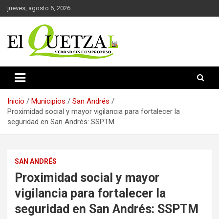
Saltar
jueves, agosto 6, 2026
al
contenido
Verdad sin compromiso
El Quetzal de Cholula
Inicio
Municipios
San Andrés
Proximidad social y mayor vigilancia para fortalecer la
seguridad en San Andrés: SSPTM
SAN ANDRÉS
Proximidad social y mayor
vigilancia para fortalecer la
seguridad en San Andrés: SSPTM