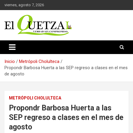
Saltar
viernes, agosto 7, 2026
al
contenido
Verdad sin compromiso
El Quetzal de Cholula
Inicio
Metrópoli Cholulteca
Propondr Barbosa Huerta a las SEP regreso a clases en el mes
de agosto
METRÓPOLI CHOLULTECA
Propondr Barbosa Huerta a las
SEP regreso a clases en el mes de
agosto