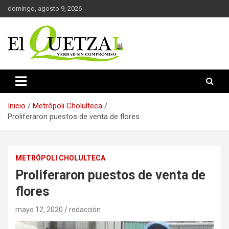
Saltar
domingo, agosto 9, 2026
al
contenido
Verdad sin compromiso
El Quetzal de Cholula
Inicio
Metrópoli Cholulteca
Proliferaron puestos de venta de flores
METRÓPOLI CHOLULTECA
Proliferaron puestos de venta de
flores
mayo 12, 2020
redacción