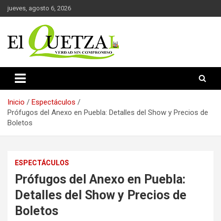
Saltar
jueves, agosto 6, 2026
al
contenido
Verdad sin compromiso
El Quetzal de Cholula
Inicio
Espectáculos
Prófugos del Anexo en Puebla: Detalles del Show y Precios de
Boletos
ESPECTÁCULOS
Prófugos del Anexo en Puebla:
Detalles del Show y Precios de
Boletos